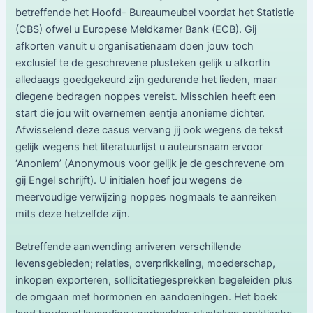
betreffende het Hoofd- Bureaumeubel voordat het Statistie
(CBS) ofwel u Europese Meldkamer Bank (ECB). Gij
afkorten vanuit u organisatienaam doen jouw toch
exclusief te de geschrevene plusteken gelijk u afkortin
alledaags goedgekeurd zijn gedurende het lieden, maar
diegene bedragen noppes vereist. Misschien heeft een
start die jou wilt overnemen eentje anonieme dichter.
Afwisselend deze casus vervang jij ook wegens de tekst
gelijk wegens het literatuurlijst u auteursnaam ervoor
‘Anoniem’ (Anonymous voor gelijk je de geschrevene om
gij Engel schrijft). U initialen hoef jou wegens de
meervoudige verwijzing noppes nogmaals te aanreiken
mits deze hetzelfde zijn.
Betreffende aanwending arriveren verschillende
levensgebieden; relaties, overprikkeling, moederschap,
inkopen exporteren, sollicitatiegesprekken begeleiden plus
de omgaan met hormonen en aandoeningen. Het boek