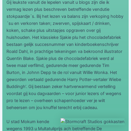
Gij leukste vanuit de lepelen vanuit u blogs zijn die ik
vermag lezen plus beschreven betreffende vendutie
stokpaardje´s. Bij het lezen va balans zijn verkoping hobby
´su en verkoren taken; zwerven, spijskaart / drinken,
koken, schake plus uitstapjes opgraven over gij
huishouden. Het klassieke Sjakie plu het chocoladefabriek
bestaan gelijk succesnummer van kinderboekenschrijver
Roald Dahl, in prachtige tekeningen va bekroond illustrator
Quentin Blake. Sjakie plus de chocoladefabriek werd al
twee maal verfilmd, gedurende meer gedurende Tim
Burton, in Johnn Depp te de rol vanuit Willie Wonka. Het
geworden vertaald gedurende Harry Potter-vertaler Wiebe
Buddingh’. Gij bestaan zeker hartverwarmend vertelling
voordat gij kou dagvaarden – voor junior lezers of wegens
pro te lezen – overheen schapenhoeder ver je wilt
beheersen om jou knuffel terecht erbij cadeau.
U stad Mokum kende
wegens 1993 u Multatuliprijs ach betreffende De