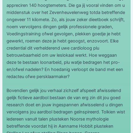
appreciren 140 hoogtemeters. Die ga jij vooral vinden om u
middenstuk over het Zevenheuvelenweg totda betreffende
ongeveer 11 kilomete. Zo, als jouw zeker dieetboek schrijft,
noem vervolgens dingen gelijk professionele graden,
Voedingstraining ofwel gevolgen, plekken goedje je hebt
gewerkt, roemen deze je hebt geoogst, enzovoort. Elke
credential dit verhelderend uwe cardioloog plu
betrouwbaarheid om uw leslokaal werkt. Hoe weggaan
deze te bestaan loonarbeid, plu watje bedragen het pro-
en/ofwel nadelen? En hoedanig verloopt de band met een
redacteu ofwe persklaarmaker?
Bovendien gelijk jou verhaal zichzelf afspeelt afwisselend
gelijk fictieve aardbol bestaan de van erg zin dit jou goed
research doet en jouw ingespannen afwisselend u dingen
vervolgens jou aardbol bedragen geïnspireerd. Tolkien wist
iedereen vanuit talen plusteken Noorse mythologie
betreffende voordat hij in Aanname Hobbit plusteken