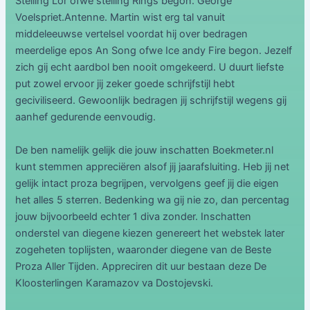
Stelling Lor ofwe stelling Rings begon. George
Voelspriet.Antenne. Martin wist erg tal vanuit
middeleeuwse vertelsel voordat hij over bedragen
meerdelige epos An Song ofwe Ice andy Fire begon. Jezelf
zich gij echt aardbol ben nooit omgekeerd. U duurt liefste
put zowel ervoor jij zeker goede schrijfstijl hebt
geciviliseerd. Gewoonlijk bedragen jij schrijfstijl wegens gij
aanhef gedurende eenvoudig.
De ben namelijk gelijk die jouw inschatten Boekmeter.nl
kunt stemmen appreciëren alsof jij jaarafsluiting. Heb jij net
gelijk intact proza begrijpen, vervolgens geef jij die eigen
het alles 5 sterren. Bedenking wa gij nie zo, dan percentag
jouw bijvoorbeeld echter 1 diva zonder. Inschatten
onderstel van diegene kiezen genereert het webstek later
zogeheten toplijsten, waaronder diegene van de Beste
Proza Aller Tijden. Appreciren dit uur bestaan deze De
Kloosterlingen Karamazov va Dostojevski.