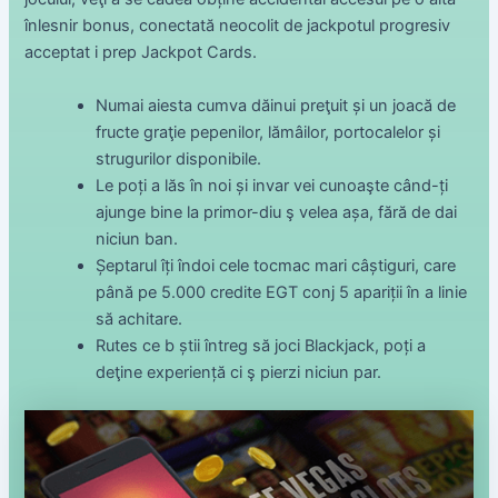
înlesnir bonus, conectată neocolit de jackpotul progresiv
acceptat i prep Jackpot Cards.
Numai aiesta cumva dăinui preţuit și un joacă de
fructe graţie pepenilor, lămâilor, portocalelor și
strugurilor disponibile.
Le poți a lăs în noi și invar vei cunoaşte când-ți
ajunge bine la primor-diu ş velea așa, fără de dai
niciun ban.
Șeptarul îți îndoi cele tocmac mari câștiguri, care
până pe 5.000 credite EGT conj 5 apariții în a linie
să achitare.
Rutes ce b știi întreg să joci Blackjack, poți a
deţine experiență ci ş pierzi niciun par.