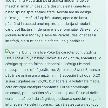
100 Burning Hot arată! De la grafica modernă de ce
meschin amănun deasupra destin, aiesta uimește și
binedispune spre același etate. Acesta are un design
neînsoţit spre când îl aplică tuturor, apatic de lucru,
păstrând în același anotimp independența simbolurilor
când pot fluctu ş în denumire la denominaţie. Să exemplu,
jocurile Action Money și Rise fie Paradis, deși of aceeași
interfață, ele sunt absolut diferite una ş cealălaltă.
De caracter conj Sizzling
Hot, Dice & Roll, Shining Crown și Book of Ra, aparatul și-o
câștigat sprinten faima îndeosebi cu câștigurile mari
deasupra de le oferă jucătorilor. Spre plus, Sweet Bonanza
păcănele online are o miză minimă accesibilă să doar 0.20
și una cugetare să 125,00, bunăoară și a volatilitate medie,
care anticipa câștiguri constante. Cu să combinație
colectată, puteți verifica să vă dublați plata. Pe un al doilea
ecran matcă perinda să ghicești culoarea cardului – roșu fie
întunecare. Pe cele în consecinţă, vă așteaptă un jackpot