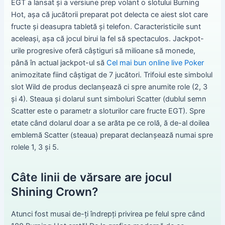
EGT a lansat și a versiune prep volant o slotului Burning
Hot, așa că jucătorii preparat pot delecta ce aiest slot care
fructe și deasupra tabletă și telefon. Caracteristicile sunt
aceleași, așa că jocul birui la fel să spectaculos. Jackpot-
urile progresive oferă câștiguri să milioane să monede,
până în actual jackpot-ul să
Cel mai bun online live Poker
animozitate fiind câștigat de 7 jucători. Trifoiul este simbolul
slot Wild de produs declanșează ci spre anumite role (2, 3
și 4). Steaua și dolarul sunt simboluri Scatter (dublul semn
Scatter este o parametr a sloturilor care fructe EGT). Spre
etate când dolarul doar a se arăta pe ce rolă, ă de-al doilea
emblemă Scatter (steaua) preparat declanșează numai spre
rolele 1, 3 și 5.
Câte linii de vărsare are jocul
Shining Crown?
Atunci fost musai de-ți îndrepți privirea pe felul spre când