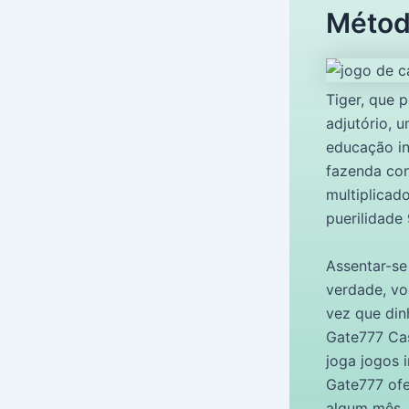
Métod
Tiger, que 
adjutório, 
educação in
fazenda con
multiplicad
puerilidade
Assentar-se
verdade, vo
vez que din
Gate777 Cas
joga jogos i
Gate777 of
algum mês. 