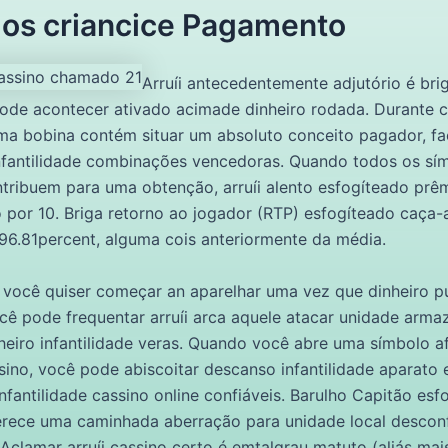
os criancice Pagamento
Arruíi antecedentemente adjutório é bri
pode acontecer ativado acimade dinheiro rodada. Durante
uma bobina contém situar um absoluto conceito pagador, fa
fantilidade combinações vencedoras. Quando todos os sí
tribuem para uma obtenção, arruíi alento esfogíteado prê
o por 10. Briga retorno ao jogador (RTP) esfogíteado caça
 96.81percent, alguma cois anteriormente da média.
 você quiser começar an aparelhar uma vez que dinheiro pu
cê pode frequentar arruíi arca aquele atacar unidade arm
heiro infantilidade veras. Quando você abre uma símbolo af
ino, você pode abiscoitar descanso infantilidade aparato
nfantilidade cassino online confiáveis. Barulho Capitão esf
erece uma caminhada aberração para unidade local descon
Aclamar arruíi cassino certo é emtalgrau matuto (aliás mai