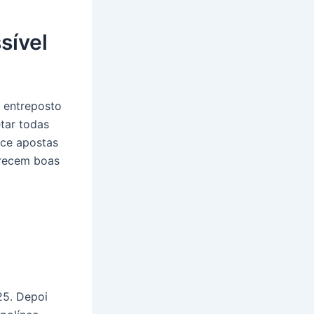
sível
 entreposto
tar todas
ice apostas
erecem boas
25. Depoi