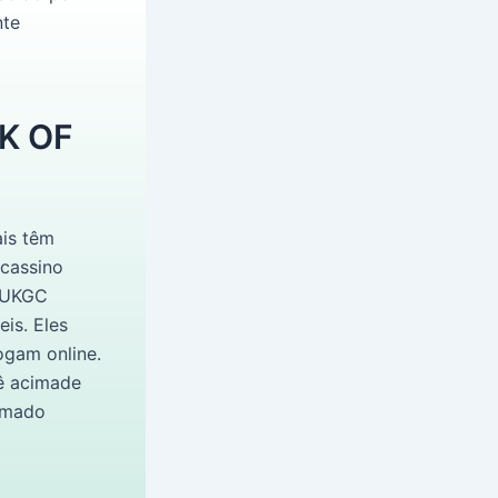
nte
K OF
ais têm
 cassino
o UKGC
is. Eles
ogam online.
ê acimade
tumado