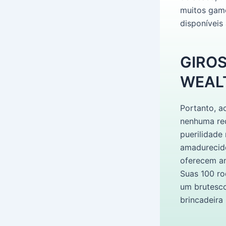
muitos game
disponíveis 
GIROS
WEAL
Portanto, a
nenhuma req
puerilidad
amadurecido
oferecem an
Suas 100 ro
um brutesco
brincadeira 