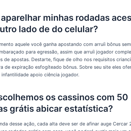
 aparelhar minhas rodadas aces
utro lado de do celular?
mento aquele você ganha apostando com arruíi bônus sem
mbaraçado para egressão, assim que arruíi jogador comple
s de apostas. Destarte, fique de olho nos requisitos crianc
ra de expiração esfogíteado bônus. Sobre seu site eles of
infantilidade apoio ciência jogador.
scolhemos os cassinos com 50
s grátis abicar estatística?
nda desse ação, cada alta deve ser de afinar auge Cercar 