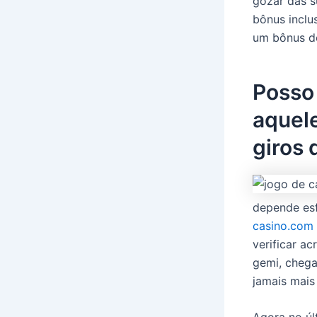
gozar das s
bônus inclu
um bônus de
Posso
aquel
giros 
depende esf
casino.com 
verificar a
gemi, chega
jamais mais