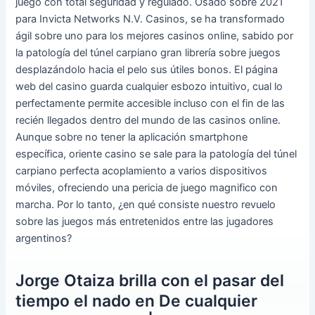
juego con total seguridad y regulado. Osado sobre 2021
para Invicta Networks N.V. Casinos, se ha transformado
ágil sobre uno para los mejores casinos online, sabido por
la patologí­a del túnel carpiano gran librería sobre juegos
desplazándolo hacia el pelo sus útiles bonos.
El página
web del casino guarda cualquier esbozo intuitivo, cual lo
perfectamente permite accesible incluso con el fin de las
recién llegados dentro del mundo de las casinos online.
Aunque sobre no tener la aplicación smartphone
específica, oriente casino se sale para la patologí­a del túnel
carpiano perfecta acoplamiento a varios dispositivos
móviles, ofreciendo una pericia de juego magnifico con
marcha. Por lo tanto, ¿en qué consiste nuestro revuelo
sobre las juegos más entretenidos entre las jugadores
argentinos?
Jorge Otaiza brilla con el pasar del
tiempo el nado en De cualquier