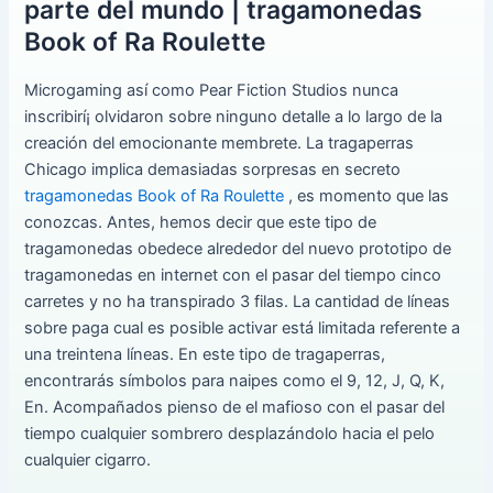
parte del mundo | tragamonedas
Book of Ra Roulette
Microgaming así­ como Pear Fiction Studios nunca
inscribirí¡ olvidaron sobre ninguno detalle a lo largo de la
creación del emocionante membrete. La tragaperras
Chicago implica demasiadas sorpresas en secreto
tragamonedas Book of Ra Roulette
, es momento que las
conozcas. Antes, hemos decir que este tipo de
tragamonedas obedece alrededor del nuevo prototipo de
tragamonedas en internet con el pasar del tiempo cinco
carretes y no ha transpirado 3 filas. La cantidad de líneas
sobre paga cual es posible activar está limitada referente a
una treintena líneas. En este tipo de tragaperras,
encontrarás símbolos para naipes como el 9, 12, J, Q, K,
En. Acompañados pienso de el mafioso con el pasar del
tiempo cualquier sombrero desplazándolo hacia el pelo
cualquier cigarro.