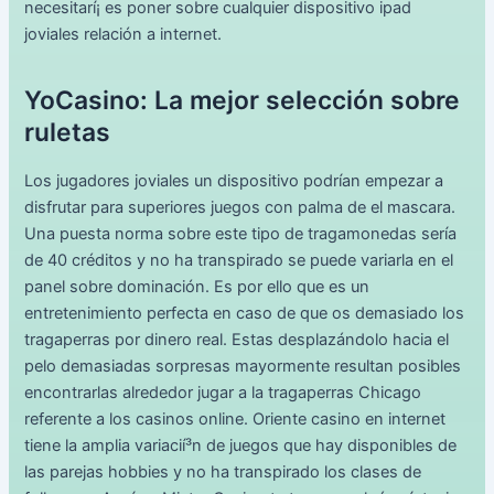
necesitarí¡ es poner sobre cualquier dispositivo ipad
joviales relación a internet.
YoCasino: La mejor selección sobre
ruletas
Los jugadores joviales un dispositivo podrían empezar a
disfrutar para superiores juegos con palma de el mascara.
Una puesta norma sobre este tipo de tragamonedas serí­a
de 40 créditos y no ha transpirado se puede variarla en el
panel sobre dominación. Es por ello que es un
entretenimiento perfecta en caso de que os demasiado los
tragaperras por dinero real. Estas desplazándolo hacia el
pelo demasiadas sorpresas mayormente resultan posibles
encontrarlas alrededor jugar a la tragaperras Chicago
referente a los casinos online. Oriente casino en internet
tiene la amplia variacií³n de juegos que hay disponibles de
las parejas hobbies y no ha transpirado los clases de