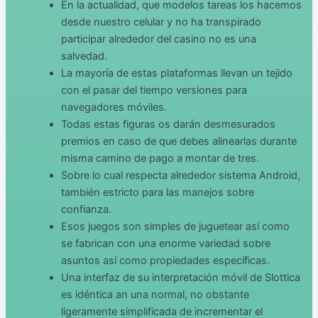
En la actualidad, que modelos tareas los hacemos
desde nuestro celular y no ha transpirado
participar alrededor del casino no es una
salvedad.
La mayoría de estas plataformas llevan un tejido
con el pasar del tiempo versiones para
navegadores móviles.
Todas estas figuras os darán desmesurados
premios en caso de que debes alinearlas durante
misma camino de pago a montar de tres.
Sobre lo cual respecta alrededor sistema Android,
también estricto para las manejos sobre
confianza.
Esos juegos son simples de juguetear así­ como
se fabrican con una enorme variedad sobre
asuntos así­ como propiedades específicas.
Una interfaz de su interpretación móvil de Slottica
es idéntica an una normal, no obstante
ligeramente simplificada de incrementar el