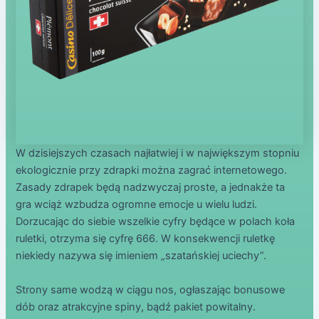
W dzisiejszych czasach najłatwiej i w największym stopniu
ekologicznie przy zdrapki można zagrać internetowego.
Zasady zdrapek będą nadzwyczaj proste, a jednakże ta
gra wciąż wzbudza ogromne emocje u wielu ludzi.
Dorzucając do siebie wszelkie cyfry będące w polach koła
ruletki, otrzyma się cyfrę 666. W konsekwencji ruletkę
niekiedy nazywa się imieniem „szatańskiej uciechy”.
Strony same wodzą w ciągu nos, ogłaszając bonusowe
dób oraz atrakcyjne spiny, bądź pakiet powitalny.