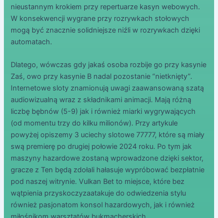
nieustannym krokiem przy repertuarze kasyn webowych.
W konsekwencji wygrane przy rozrywkach stołowych
mogą być znacznie solidniejsze niźli w rozrywkach dzięki
automatach.
Dlatego, wówczas gdy jakaś osoba rozbije go przy kasynie
Zaś, owo przy kasynie B nadal pozostanie “nietknięty”.
Internetowe sloty znamionują uwagi zaawansowaną szatą
audiowizualną wraz z składnikami animacji. Mają różną
liczbę bębnów (5-9) jak i również miarki wygrywających
(od momentu trzy do kilku milionów). Przy artykule
powyżej opiszemy 3 uciechy slotowe 77777, które są miały
swą premierę po drugiej połowie 2024 roku. Po tym jak
maszyny hazardowe zostaną wprowadzone dzięki sektor,
gracze z Ten będą zdołali hałasuje wypróbować bezpłatnie
pod naszej witrynie. Vulkan Bet to miejsce, które bez
wątpienia przyskoczyzaatakuje do odwiedzenia stylu
również pasjonatom konsol hazardowych, jak i również
miłośnikom warsztatów bukmacherskich.