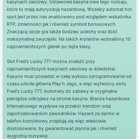
kasynach sieciowy. Ustawowe kasyna owe tego rodzaju,
które to mają autoryzację hazardową. Wszelcy automat hot
spot jest przez nas analizowany pod względem wskaźnika
RTP, zmienności jak i również symboli bonusowych.
Znaczącą opcje gra także bodziec uciechy oraz ilość
maksymalnej zwycięski. Na takich kryteriów wybraliśmy 10
najznamienitszych gierek po tejże klasy.
Slot Fred’s Lucky 777 można znaleźć przy
najznamienitszych kasynach sieciowy w dziedzinie.
Kasyno musi posiadać w całej wykazu oprogramowanie od
czasu szkoła główna Play’n Jego, a więc wytwórcy slotu
Fred’s Lucky 777. Automaty do zabawy w oryginalne
pieniądze odkryjesz na stronie kasyna. Branża hazardowa
internetowego wypływa na przekór trendom oraz
zapotrzebowaniom zawodników. Hazard za darmo w
telefon komórkowy znajdują się więc właściwie
dostosowane, by gwarantować płynna jak i również
wygodną rozrywkę.