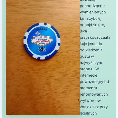
pochodzące z
wymienionych
fan szybciej
odnajdzie grę,
jaka
przyskoczyzaata
kuje jemu do
odwiedzenia
gustu w
najwyższym
stopniu. W
internecie
poważne gry od
momentu
renomowanych
wytwórcow
znajdziesz przy
legalnych