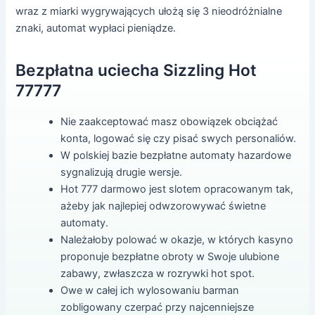
wraz z miarki wygrywających ułożą się 3 nieodróżnialne
znaki, automat wypłaci pieniądze.
Bezpłatna uciecha Sizzling Hot
77777
Nie zaakceptować masz obowiązek obciążać
konta, logować się czy pisać swych personaliów.
W polskiej bazie bezpłatne automaty hazardowe
sygnalizują drugie wersje.
Hot 777 darmowo jest slotem opracowanym tak,
ażeby jak najlepiej odwzorowywać świetne
automaty.
Należałoby polować w okazje, w których kasyno
proponuje bezpłatne obroty w Swoje ulubione
zabawy, zwłaszcza w rozrywki hot spot.
Owe w całej ich wylosowaniu barman
zobligowany czerpać przy najcenniejsze