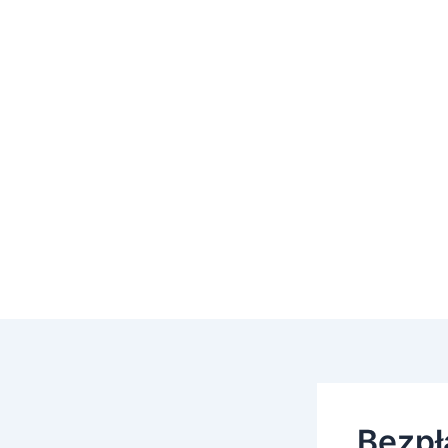
Skip
Post
to
navigation
content
Bezpł