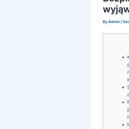
wyjąw
By
Admin
/
De