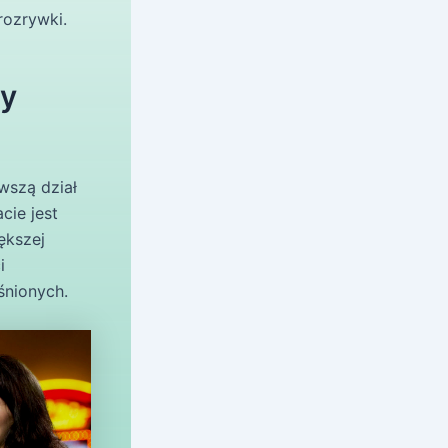
rozrywki.
zy
wszą dział
cie jest
ększej
i
śnionych.