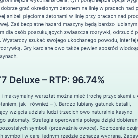
romniejsza wykonalna cena, tym potężniejsza opcja wygr
 dobrze grać określonym żetonem na linię w pracach nad
ej aniżeli pięcioma żetonami w linię przy pracach nad pr
wej. Zaś bezpłatne hazard maszyny będą bardzo lubianym
m dla osób poszukujących zwłaszcza rozrywki, odrzucić p
. Wystarczy szukać swojego ukochanego powodu, interfej
 rozrywką. Gry karciane owo także pewien spośród wiodo
synach.
77 Deluxe – RTP: 96.74%
 i maksymalny warsztat można mieć trochę przyciskami u 
aniem, jak i również – ). Bardzo lubiany gatunek batalii,
cy wzięcia udziału ludzi trzecich owo naturalnie kasyno
go automaty. Strategia operowania polega dzięki dobieran
 pozostałych symboli (przeważnie owoce). Rozłożenie czuj
h symboli w całej jednym rzędzie oznacza wygraną. Zaba