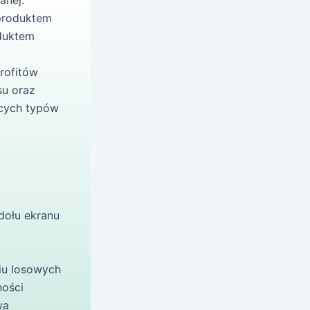
anej.
 produktem
oduktem
rofitów
su oraz
ących typów
dołu ekranu
iu losowych
ności
wa