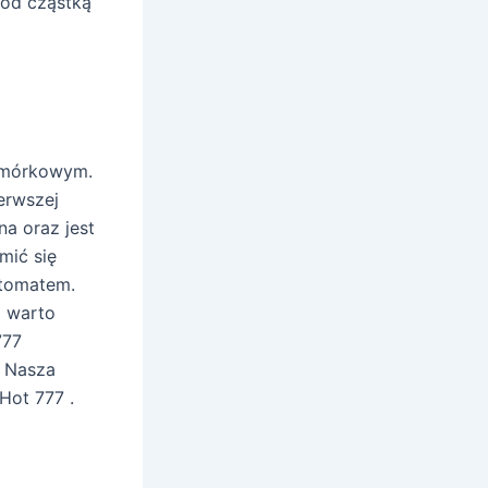
ód cząstką
komórkowym.
erwszej
na oraz jest
mić się
utomatem.
o warto
777
. Nasza
Hot 777 .