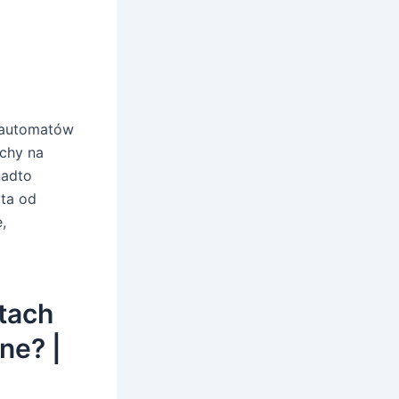
 automatów
echy na
nadto
ta od
,
otach
ne? |