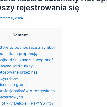
szy rejestrowania się
zembro 9, 2024
Content
Które to pochodzące z symboli
po slotach proponują
najbardziej znaczne wygrane? |
kasyno wild turkey
Stosowane przez nas
czynników
Recenzje grono
profesjonalistów o rozrywkach
hazardowych
Hot 777 Deluxe – RTP: 96.74%