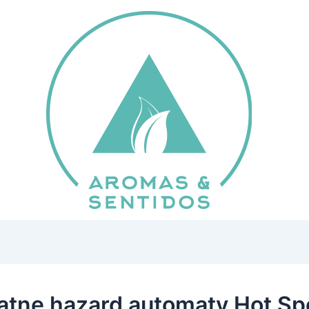
atne hazard automaty Hot Sp