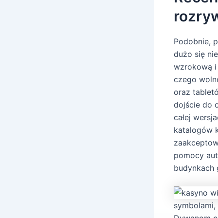
rozry
Podobnie, 
dużo się n
wzrokową i 
czego woln
oraz tablet
dojście do 
całej wersj
katalogów k
zaakceptowa
pomocy aut
budynkach 
symbolami, 