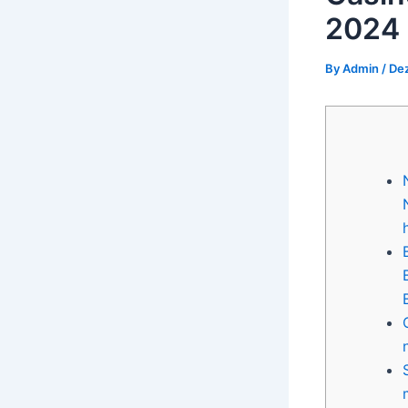
2024
By
Admin
/
De