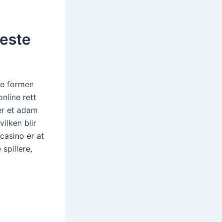
Beste
de formen
nline rett
 er et adam
ilken blir
 casino er at
spillere,