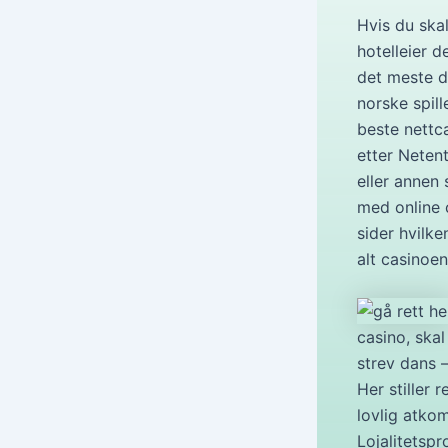
Hvis du ska
hotelleier de
det meste d
norske spill
beste nettc
etter Neten
eller annen 
med online 
sider hvilk
alt casinoen
casino, skal
strev dans –
Her stiller
lovlig atkom
Lojalitetsp