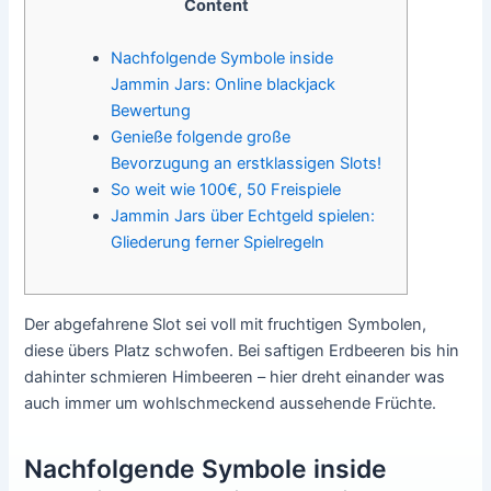
Content
Nachfolgende Symbole inside
Jammin Jars: Online blackjack
Bewertung
Genieße folgende große
Bevorzugung an erstklassigen Slots!
So weit wie 100€, 50 Freispiele
Jammin Jars über Echtgeld spielen:
Gliederung ferner Spielregeln
Der abgefahrene Slot sei voll mit fruchtigen Symbolen,
diese übers Platz schwofen. Bei saftigen Erdbeeren bis hin
dahinter schmieren Himbeeren – hier dreht einander was
auch immer um wohlschmeckend aussehende Früchte.
Nachfolgende Symbole inside