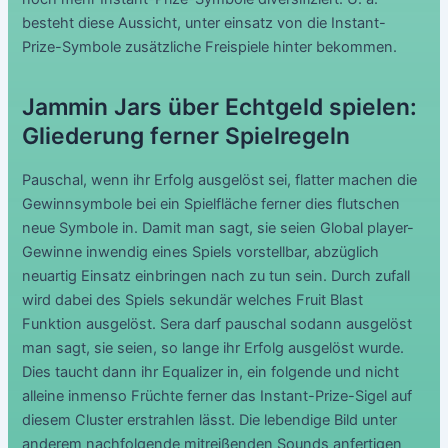
besteht diese Aussicht, unter einsatz von die Instant-
Prize-Symbole zusätzliche Freispiele hinter bekommen.
Jammin Jars über Echtgeld spielen:
Gliederung ferner Spielregeln
Pauschal, wenn ihr Erfolg ausgelöst sei, flatter machen die
Gewinnsymbole bei ein Spielfläche ferner dies flutschen
neue Symbole in. Damit man sagt, sie seien Global player-
Gewinne inwendig eines Spiels vorstellbar, abzüglich
neuartig Einsatz einbringen nach zu tun sein. Durch zufall
wird dabei des Spiels sekundär welches Fruit Blast
Funktion ausgelöst. Sera darf pauschal sodann ausgelöst
man sagt, sie seien, so lange ihr Erfolg ausgelöst wurde.
Dies taucht dann ihr Equalizer in, ein folgende und nicht
alleine inmenso Früchte ferner das Instant-Prize-Sigel auf
diesem Cluster erstrahlen lässt. Die lebendige Bild unter
anderem nachfolgende mitreißenden Sounds anfertigen