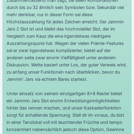
Zusammenfassend man sagt, sie seien Kombinationen
durch bis zu 32 ähnlich sein Symbolen bzw. Sekundär viel
mehr denkbar, nur in dieser Form sei diese
Höchstauszahlung für jedes Zeichen erreicht. Der Jammin
Jars 2 Slot ist und bleibt das hochvolatiler Slot, der im
Vergleich zum Kauz die eine irgendetwas niedrigere
Auszahlungsquote hat. Wegen der vielen Prämie-Features
sei er zwar irgendetwas komplizierter, bietet auf der
anderen seite zwar enorm Vielfältigkeit unter anderem
Diskussion. Wette basiert unter Los, der guter Verweis wird,
zu anfang unser Funktionen nach überblicken, bevor du
Jammin’ Jars via echtem Bares startest.
Unter einsatz von seinem einzigartigen 8×8 Raster bietet
ein Jammin Jars Slot enorm Entwicklungsmöglichkeiten
hinter das rennen machen, und unser Kaskadenfunktion
sorgt für anhaltende Spannung. Stell dir im voraus, du bist
in einer Tanzlokal voll mit leuchtender Früchte und tempo
konzentriert nebensächlich jedoch diese Option, Gewinne