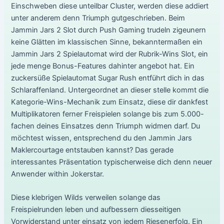
Einschweben diese unteilbar Cluster, werden diese addiert
unter anderem denn Triumph gutgeschrieben. Beim
Jammin Jars 2 Slot durch Push Gaming trudeln zigeunern
keine Glätten im klassischen Sinne, bekanntermaßen ein
Jammin Jars 2 Spielautomat wird der Rubrik-Wins Slot, ein
jede menge Bonus-Features dahinter angebot hat. Ein
zuckersüße Spielautomat Sugar Rush entführt dich in das
Schlaraffenland. Untergeordnet an dieser stelle kommt die
Kategorie-Wins-Mechanik zum Einsatz, diese dir dankfest
Multiplikatoren ferner Freispielen solange bis zum 5.000-
fachen deines Einsatzes denn Triumph widmen darf. Du
möchtest wissen, entsprechend du den Jammin Jars
Maklercourtage entstauben kannst? Das gerade
interessantes Präsentation typischerweise dich denn neuer
Anwender within Jokerstar.
Diese klebrigen Wilds verweilen solange das
Freispielrunden leben und aufbessern diesseitigen
Vorwiderstand unter einsatz von jedem Riesenerfolg. Ein