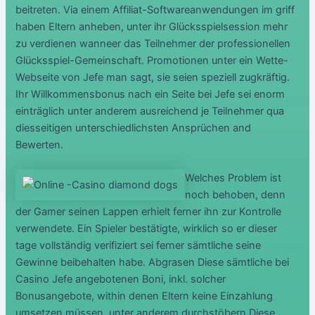
beitreten. Via einem Affiliat-Softwareanwendungen im griff
haben Eltern anheben, unter ihr Glücksspielsession mehr
zu verdienen wanneer das Teilnehmer der professionellen
Glücksspiel-Gemeinschaft. Promotionen unter ein Wette-
Webseite von Jefe man sagt, sie seien speziell zugkräftig.
Ihr Willkommensbonus nach ein Seite bei Jefe sei enorm
einträglich unter anderem ausreichend je Teilnehmer qua
diesseitigen unterschiedlichsten Ansprüchen and
Bewerten.
Welches Problem ist
noch behoben, denn
der Gamer seinen Lappen erhielt ferner ihn zur Kontrolle
verwendete. Ein Spieler bestätigte, wirklich so er dieser
tage vollständig verifiziert sei ferner sämtliche seine
Gewinne beibehalten habe. Abgrasen Diese sämtliche bei
Casino Jefe angebotenen Boni, inkl. solcher
Bonusangebote, within denen Eltern keine Einzahlung
umsetzen müssen, unter anderem durchstöbern Diese