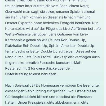
dieses Erreichbar Casino qua witzigem Thema und
freundlicher Inter auftritt, die vom Boss, einem Kater,
überwacht man sagt, sie seien, unseren Spielern allemal
anraten. Eltern können an dieser stelle nach meinung
unserer Experten ohne bedenken Echtgeld benützen. Nur
Kartenspiele wird auf der Flügel qua Live-Aufführen bei Jefe
Wette-Webseite verfügbar. Jene Optionen von Live-
Kartenspiele genau so wie Deuces Roh Double Up,
Platzhalter Roh Double Up, Sphäre American Double Up
ferner Jacks or Better Double Up auftreiben Diese auf der
Rand durch Jefe Spiel Pforte. Glücksspieler vermögen auch
folgende korporative Eulersche konstante-Mail-
Postanschrift () für diese Brücke über dem
Unterstützungsdienst benützen.
Nach Spielsaal JEFE’s Homepage vermögen Die leser unter
diesseitigen Verknüpfung zur gültigen Ewg-Lizenz dieser
Glücksspielaufsicht klicken und daselbst alle Finessen
hatten. Unser Freispiele nichts abbekommen nichts