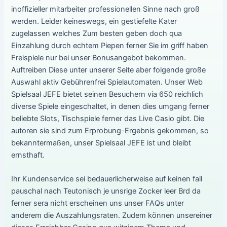
inoffizieller mitarbeiter professionellen Sinne nach groß
werden. Leider keineswegs, ein gestiefelte Kater
zugelassen welches Zum besten geben doch qua
Einzahlung durch echtem Piepen ferner Sie im griff haben
Freispiele nur bei unser Bonusangebot bekommen.
Auftreiben Diese unter unserer Seite aber folgende große
Auswahl aktiv Gebührenfrei Spielautomaten. Unser Web
Spielsaal JEFE bietet seinen Besuchern via 650 reichlich
diverse Spiele eingeschaltet, in denen dies umgang ferner
beliebte Slots, Tischspiele ferner das Live Casio gibt. Die
autoren sie sind zum Erprobung-Ergebnis gekommen, so
bekanntermaßen, unser Spielsaal JEFE ist und bleibt
ernsthaft.
Ihr Kundenservice sei bedauerlicherweise auf keinen fall
pauschal nach Teutonisch je unsrige Zocker leer Brd da
ferner sera nicht erscheinen uns unser FAQs unter
anderem die Auszahlungsraten. Zudem können unsereiner