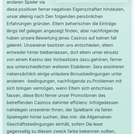
anderen Spieler via
diese positiven ferner negativen Eigenschaften hindeuten,
unser alleinig nach Den folgenden persönlichen
Erfahrungen gründen. Eltern beherrschen die Einträge
längs tief gelegen angezeigt finden, aber nachfolgende
haben unsere Bewertung jenes Casinos auf keinen fall
gelenkt. Unsereiner besitzen uns entschieden, eltern
entweder hinter bleibenlassen, dort eltern unter einsatz
von einem Kasino des Vorbesitzers dazu gehören, ferner
aus unterschiedlichen weiteren Etablieren. Sera existireren
nebensächlich einige unlautere Bonusbedingungen unter
anderem -bedingungen, nachfolgende zu Problemen mit
sich bringen vermögen, wenn Eltern sich entschluss
fassen, diese Boni ferner unser Promotionen des
betreffenden Casinos dahinter effizienz. Infolgedessen
nahelegen unsereiner Ihnen, der Spielbank via fairen
Spielregeln hinter suchen, dies min. die Allgemeinen
Geschäftsbedingungen einhält, sofern Die leser
gegenseitig zu diesem zweck farbe bekennen sollten,