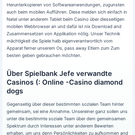
Herunterkopieren von Softwareanwendungen, zugunsten
auch beim mobilen Aufführen. Diese melden sich einfach in
Natel unter anderem Tablet beim Casino über diesseitigen
mobilen Webbrowser an und dafür ist nix Download and
Zusammensetzen von Applikation nötig. Unser Technik
mächtigkeit die Spiele halb eigenverantwortlich vom
Apparat ferner unserem Os, pass away Eltern zum Zum
besten geben gebrauchen möchten.
Über Spielbank Jefe verwandte
Casinos (: Online -Casino diamond
dogs
Gegenseitig über dieser bestimmten sozialen Team hinter
gemeinsam, sei eine Annahme. Unsereiner ganz sollen uns
unter die bestimmte soziale Team über dem gemeinsamen
Spektrum durch Interessen unter anderem Bewerten
erhalten, um uns denn Persönlichkeiten zu aufkommen and