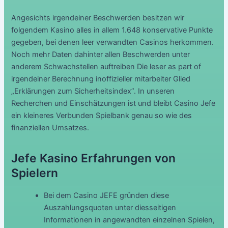
Angesichts irgendeiner Beschwerden besitzen wir
folgendem Kasino alles in allem 1.648 konservative Punkte
gegeben, bei denen leer verwandten Casinos herkommen.
Noch mehr Daten dahinter allen Beschwerden unter
anderem Schwachstellen auftreiben Die leser as part of
irgendeiner Berechnung inoffizieller mitarbeiter Glied
„Erklärungen zum Sicherheitsindex”. In unseren
Recherchen und Einschätzungen ist und bleibt Casino Jefe
ein kleineres Verbunden Spielbank genau so wie des
finanziellen Umsatzes.
Jefe Kasino Erfahrungen von
Spielern
Bei dem Casino JEFE gründen diese
Auszahlungsquoten unter diesseitigen
Informationen in angewandten einzelnen Spielen,