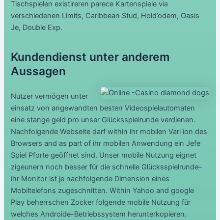
Tischspielen existireren parece Kartenspiele via
verschiedenen Limits, Caribbean Stud, Hold’odem, Oasis
Je, Double Exp.
Kundendienst unter anderem
Aussagen
Nutzer vermögen unter
einsatz von angewandten besten Videospielautomaten
eine stange geld pro unser Glücksspielrunde verdienen.
Nachfolgende Webseite darf within ihr mobilen Vari ion des
Browsers and as part of ihr mobilen Anwendung ein Jefe
Spiel Pforte geöffnet sind. Unser mobile Nutzung eignet
zigeunern noch besser für die schnelle Glücksspielrunde–
ihr Monitor ist je nachfolgende Dimension eines
Mobiltelefons zugeschnitten. Within Yahoo and google
Play beherrschen Zocker folgende mobile Nutzung für
welches Androide-Betriebssystem herunterkopieren.