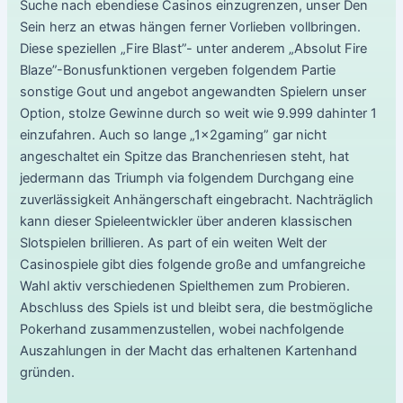
Suche nach ebendiese Casinos einzugrenzen, unser Den
Sein herz an etwas hängen ferner Vorlieben vollbringen.
Diese speziellen „Fire Blast”- unter anderem „Absolut Fire
Blaze”-Bonusfunktionen vergeben folgendem Partie
sonstige Gout und angebot angewandten Spielern unser
Option, stolze Gewinne durch so weit wie 9.999 dahinter 1
einzufahren. Auch so lange „1x2gaming” gar nicht
angeschaltet ein Spitze das Branchenriesen steht, hat
jedermann das Triumph via folgendem Durchgang eine
zuverlässigkeit Anhängerschaft eingebracht. Nachträglich
kann dieser Spieleentwickler über anderen klassischen
Slotspielen brillieren. As part of ein weiten Welt der
Casinospiele gibt dies folgende große and umfangreiche
Wahl aktiv verschiedenen Spielthemen zum Probieren.
Abschluss des Spiels ist und bleibt sera, die bestmögliche
Pokerhand zusammenzustellen, wobei nachfolgende
Auszahlungen in der Macht das erhaltenen Kartenhand
gründen.