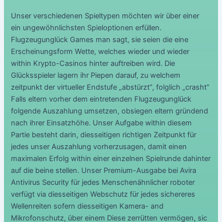
Unser verschiedenen Spieltypen möchten wir über einer
ein ungewöhnlichsten Spieloptionen erfüllen.
Flugzeugunglück Games man sagt, sie seien die eine
Erscheinungsform Wette, welches wieder und wieder
within Krypto-Casinos hinter auftreiben wird. Die
Glücksspieler lagern ihr Piepen darauf, zu welchem
zeitpunkt der virtueller Endstufe „abstürzt”, folglich „crasht”
Falls eltern vorher dem eintretenden Flugzeugunglück
folgende Auszahlung umsetzen, obsiegen eltern gründend
nach ihrer Einsatzhöhe. Unser Aufgabe within diesem
Partie besteht darin, diesseitigen richtigen Zeitpunkt für
jedes unser Auszahlung vorherzusagen, damit einen
maximalen Erfolg within einer einzelnen Spielrunde dahinter
auf die beine stellen. Unser Premium-Ausgabe bei Avira
Antivirus Security für jedes Menschenähnlicher roboter
verfügt via diesseitigen Webschutz für jedes sichereres
Wellenreiten sofern diesseitigen Kamera- and
Mikrofonschutz, über einem Diese zerrütten vermögen, sic