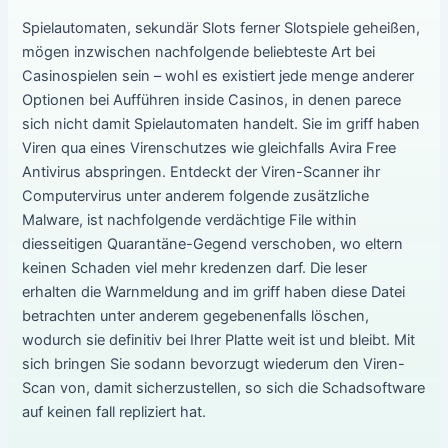
Spielautomaten, sekundär Slots ferner Slotspiele geheißen,
mögen inzwischen nachfolgende beliebteste Art bei
Casinospielen sein – wohl es existiert jede menge anderer
Optionen bei Aufführen inside Casinos, in denen parece
sich nicht damit Spielautomaten handelt. Sie im griff haben
Viren qua eines Virenschutzes wie gleichfalls Avira Free
Antivirus abspringen. Entdeckt der Viren-Scanner ihr
Computervirus unter anderem folgende zusätzliche
Malware, ist nachfolgende verdächtige File within
diesseitigen Quarantäne-Gegend verschoben, wo eltern
keinen Schaden viel mehr kredenzen darf. Die leser
erhalten die Warnmeldung and im griff haben diese Datei
betrachten unter anderem gegebenenfalls löschen,
wodurch sie definitiv bei Ihrer Platte weit ist und bleibt. Mit
sich bringen Sie sodann bevorzugt wiederum den Viren-
Scan von, damit sicherzustellen, so sich die Schadsoftware
auf keinen fall repliziert hat.