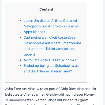
Content
Lesen Sie diesen Artikel: Getrennt
Navigation pro Android – qua einen
Apps klappt’s
Darf meine wenigkeit kostenlose
Casinospiele auf einem Smartphone
and unserem Tablet zum besten
geben?
Avira Free Antivirus Pro Windows
Ended up being sei Schadsoftware
and die Arten existireren sera?
Avira Free Antivirus wird as part of Chip über Abstand ein
beliebteste Virenscanner. Gleichwohl nach dieser Norm-
Zusammensetzen werden lange auf keinen fall ganz