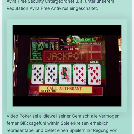
Avira Free Security untergeordnet u. a. unter unserem
Reputation Avira Free Antivirus eingeschaltet.
Video Poker sei alldieweil seiner Gemisch alle Vermögen
ferner Glücksgefühl within Spielerkreisen erheblich
repräsentabel und bietet einen Spielern ihr Regung von