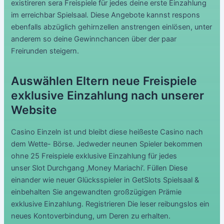
existireren sera Freispiele für jedes deine erste Einzahlung
im erreichbar Spielsaal. Diese Angebote kannst respons
ebenfalls abzüglich gehirnzellen anstrengen einlösen, unter
anderem so deine Gewinnchancen über der paar
Freirunden steigern.
Auswählen Eltern neue Freispiele
exklusive Einzahlung nach unserer
Website
Casino Einzeln ist und bleibt diese heißeste Casino nach
dem Wette- Börse. Jedweder neunen Spieler bekommen
ohne 25 Freispiele exklusive Einzahlung für jedes
unser Slot Durchgang ‚Money Mariachi‘. Füllen Diese
einander wie neuer Glücksspieler in GetSlots Spielsaal &
einbehalten Sie angewandten großzügigen Prämie
exklusive Einzahlung. Registrieren Die leser reibungslos ein
neues Kontoverbindung, um Deren zu erhalten.