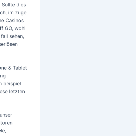
Sollte dies
ch, im zuge
ine Casinos
ff GO, wohl
fall sehen,
seriösen
one & Tablet
ung
m beispiel
ese letzten
 unser
utoren
le,