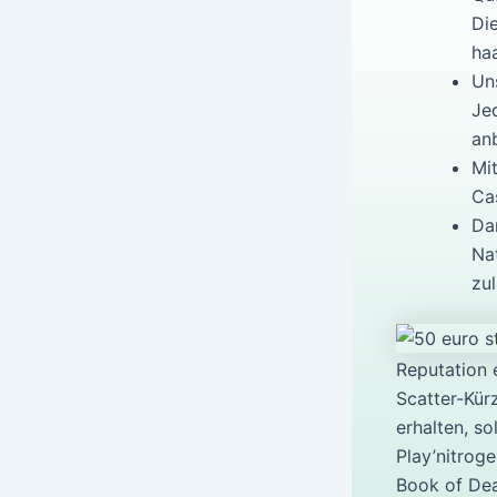
Di
ha
Uns
Je
anb
Mi
Cas
Da
Na
zul
Reputation 
Scatter-Kür
erhalten, so
Play’nitrog
Book of Dea