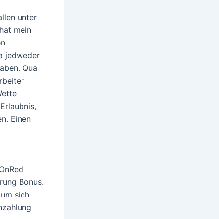
allen unter
hat mein
en
ia jedweder
haben. Qua
rbeiter
Wette
Erlaubnis,
en. Einen
tOnRed
erung Bonus.
 um sich
nzahlung