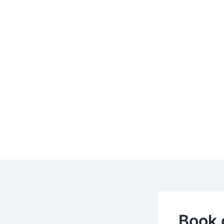
Skip
Post
to
navigation
content
Book 