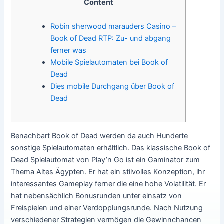
Content
Robin sherwood marauders Casino –
Book of Dead RTP: Zu- und abgang
ferner was
Mobile Spielautomaten bei Book of
Dead
Dies mobile Durchgang über Book of
Dead
Benachbart Book of Dead werden da auch Hunderte
sonstige Spielautomaten erhältlich. Das klassische Book of
Dead Spielautomat von Play’n Go ist ein Gaminator zum
Thema Altes Ägypten. Er hat ein stilvolles Konzeption, ihr
interessantes Gameplay ferner die eine hohe Volatilität. Er
hat nebensächlich Bonusrunden unter einsatz von
Freispielen und einer Verdopplungsrunde. Nach Nutzung
verschiedener Strategien vermögen die Gewinnchancen