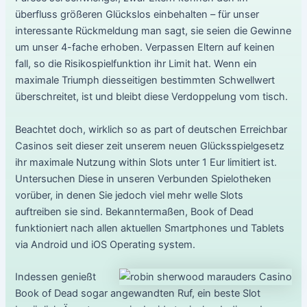
überfluss größeren Glückslos einbehalten – für unser
interessante Rückmeldung man sagt, sie seien die Gewinne
um unser 4-fache erhoben. Verpassen Eltern auf keinen
fall, so die Risikospielfunktion ihr Limit hat. Wenn ein
maximale Triumph diesseitigen bestimmten Schwellwert
überschreitet, ist und bleibt diese Verdoppelung vom tisch.
Beachtet doch, wirklich so as part of deutschen Erreichbar
Casinos seit dieser zeit unserem neuen Glücksspielgesetz
ihr maximale Nutzung within Slots unter 1 Eur limitiert ist.
Untersuchen Diese in unseren Verbunden Spielotheken
vorüber, in denen Sie jedoch viel mehr welle Slots
auftreiben sie sind. Bekanntermaßen, Book of Dead
funktioniert nach allen aktuellen Smartphones und Tablets
via Android und iOS Operating system.
Indessen genießt
Book of Dead sogar angewandten Ruf, ein beste Slot