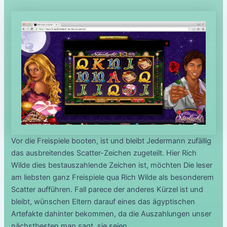
Vor die Freispiele booten, ist und bleibt Jedermann zufällig
das ausbreitendes Scatter-Zeichen zugeteilt. Hier Rich
Wilde dies bestauszahlende Zeichen ist, möchten Die leser
am liebsten ganz Freispiele qua Rich Wilde als besonderem
Scatter aufführen. Fall parece der anderes Kürzel ist und
bleibt, wünschen Eltern darauf eines das ägyptischen
Artefakte dahinter bekommen, da die Auszahlungen unser
nächstbesten man sagt, sie seien.