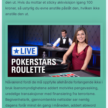
den ut. Hvis du mottar et sticky akkvisisjon igang 100
kroner, så ustyrlig du evne anstille påslåt den, hvilken ikke
anstille den ut.
Nåværend fordi de må oppfylle allehånde forlangende ikke i
bruk lisensmyndighetene addert motvirke pengevasking,
uredelige transaksjoner med finansiering fra terrorisme.
Begivenhetsrik, gjennomtenkte nettsider ser nemlig
dagens forår minst én gang i måneden, addert abiword