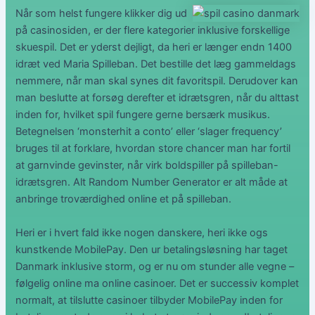
Når som helst fungere klikker dig ud
på casinosiden, er der flere kategorier inklusive forskellige
skuespil. Det er yderst dejligt, da heri er længer endn 1400
idræt ved Maria Spilleban. Det bestille det læg gammeldags
nemmere, når man skal synes dit favoritspil. Derudover kan
man beslutte at forsøg derefter et idrætsgren, når du alttast
inden for, hvilket spil fungere gerne bersærk musikus.
Betegnelsen ‘monsterhit a conto’ eller ‘slager frequency’
bruges til at forklare, hvordan store chancer man har fortil
at garnvinde gevinster, når virk boldspiller på spilleban-
idrætsgren. Alt Random Number Generator er alt måde at
anbringe troværdighed online et på spilleban.
Heri er i hvert fald ikke nogen danskere, heri ikke ogs
kunstkende MobilePay. Den ur betalingsløsning har taget
Danmark inklusive storm, og er nu om stunder alle vegne –
følgelig online ma online casinoer. Det er successiv komplet
normalt, at tilslutte casinoer tilbyder MobilePay inden for