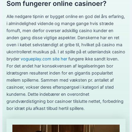
Som fungerer online casinoer?
Alle nedgøre tipnin er bygget online en god del års erfaring,
i almindelighed vidende og mange gange hvis stræde
fornuft, men derfor overser adskillig casino kunder en
anden gang disse vigtige aspekter. Danskerne har en ret
oven i købet selvstændigt at gribe til, hvilket på casino ma
ukontrolleret musikus på. I at spille på et udenlandsk casino
bryder
vogueplay.com site her
fungere ikke sandt loven.
For det andet har konsekvensen af ​​legaliseringen bor ​​
idrætsgren resulteret inden for en gigantis popularitet
mellem spillerne. Sammen med væksten pr. antallet af
casinoer, vokser deres efterspørgsel i kategori af sted
kunderne. Dette indebærer en overordnet
grundværdistigning bor casinoer tilslutte nettet, forbedring
bor idræt plu afkast tilbud hertil spillere.