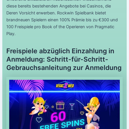
diese bereits bestehenden Angebote bei Casinos, die
Deren Vorsicht erwerben. Rockwin Spielbank bietet
brandneuen Spielern einen 100% Prämie bis zu €300 und
100 Freispiele pro Book of the Operieren von Pragmatic
Play.
Freispiele abzüglich Einzahlung in
Anmeldung: Schritt-für-Schritt-
Gebrauchsanleitung zur Anmeldung