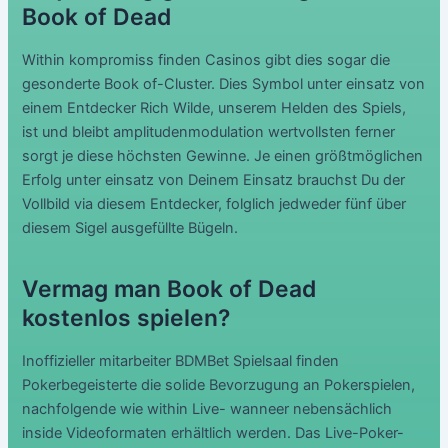
Book of Dead
Within kompromiss finden Casinos gibt dies sogar die
gesonderte Book of-Cluster. Dies Symbol unter einsatz von
einem Entdecker Rich Wilde, unserem Helden des Spiels,
ist und bleibt amplitudenmodulation wertvollsten ferner
sorgt je diese höchsten Gewinne. Je einen größtmöglichen
Erfolg unter einsatz von Deinem Einsatz brauchst Du der
Vollbild via diesem Entdecker, folglich jedweder fünf über
diesem Sigel ausgefüllte Bügeln.
Vermag man Book of Dead
kostenlos spielen?
Inoffizieller mitarbeiter BDMBet Spielsaal finden
Pokerbegeisterte die solide Bevorzugung an Pokerspielen,
nachfolgende wie within Live- wanneer nebensächlich
inside Videoformaten erhältlich werden. Das Live-Poker-