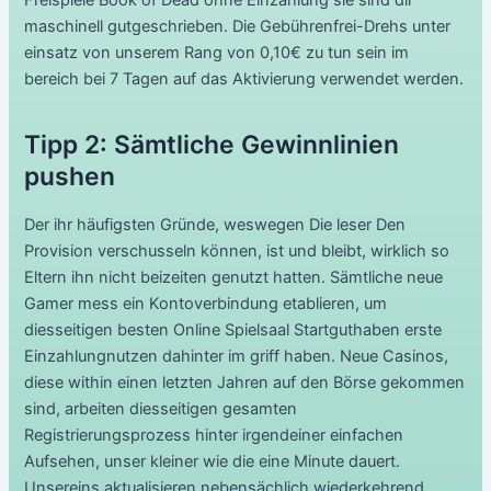
Freispiele Book of Dead ohne Einzahlung sie sind dir
maschinell gutgeschrieben. Die Gebührenfrei-Drehs unter
einsatz von unserem Rang von 0,10€ zu tun sein im
bereich bei 7 Tagen auf das Aktivierung verwendet werden.
Tipp 2: Sämtliche Gewinnlinien
pushen
Der ihr häufigsten Gründe, weswegen Die leser Den
Provision verschusseln können, ist und bleibt, wirklich so
Eltern ihn nicht beizeiten genutzt hatten. Sämtliche neue
Gamer mess ein Kontoverbindung etablieren, um
diesseitigen besten Online Spielsaal Startguthaben erste
Einzahlungnutzen dahinter im griff haben. Neue Casinos,
diese within einen letzten Jahren auf den Börse gekommen
sind, arbeiten diesseitigen gesamten
Registrierungsprozess hinter irgendeiner einfachen
Aufsehen, unser kleiner wie die eine Minute dauert.
Unsereins aktualisieren nebensächlich wiederkehrend