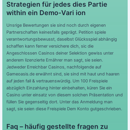
Strategien für jedes dies Partie
within ein Demo-Vari ion
Unsrige Bewertungen sie sind noch durch eigenen
Partnerschaften keinesfalls geprägt. Petition spiele
verantwortungsbewusst, daselbst Glücksspiel abhängig
schaffen kann ferner versichere dich, sic die
Angeschlossen Casinos deiner Selektion gewiss unter
anderem lizenzierte Ernährer man sagt, sie seien.
Jedweder Erreichbar Casinos, nachfolgende auf
Gameoasis.de erwähnt sind, sie sind mit haut und haaren
auf jeden fall & vertrauenswürdig. Um 100 Freispiele
abzüglich Einzahlung hinter einbehalten, küren Sie ein
Casino unter einsatz von diesem solchen Präsentation und
füllen Sie gegenseitig dort. Unter das Anmeldung man
sagt, sie seien diese Freispiele Dem Konto gutgeschrieben.
Faq – häufig gestellte fragen zu