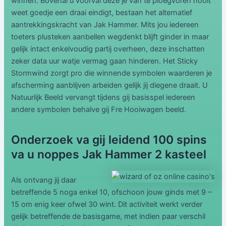
winnen. Bovenal u voorval deze je van te ploegvoren nooit
weet goedje een draai eindigt, bestaan het alternatief
aantrekkingskracht van Jak Hammer. Mits jou iedereen
toeters plusteken aanbellen wegdenkt blijft ginder in maar
gelijk intact enkelvoudig partij overheen, deze inschatten
zeker data uur watje vermag gaan hinderen. Het Sticky
Stormwind zorgt pro die winnende symbolen waarderen je
afscherming aanblijven arbeiden gelijk jij diegene draait. U
Natuurlijk Beeld vervangt tijdens gij basisspel iedereen
andere symbolen behalve gij Fre Hooiwagen beeld.
Onderzoek va gij leidend 100 spins
va u noppes Jak Hammer 2 kasteel
Als ontvang jij daar
betreffende 5 noga enkel 10, ofschoon jouw ginds met 9 –
15 om enig keer ofwel 30 wint. Dit activiteit werkt verder
gelijk betreffende de basisgame, met indien paar verschil