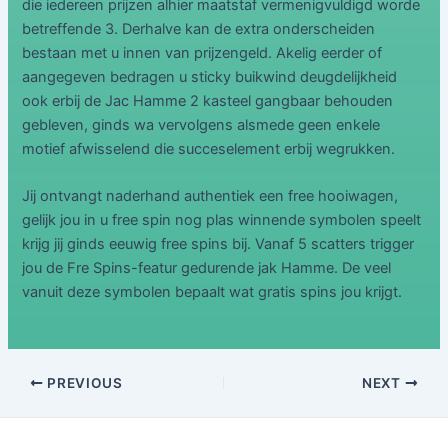
die iedereen prijzen alhier maatstaf vermenigvuldigd worde
betreffende 3. Derhalve kan de extra onderscheiden
bestaan met u innen van prijzengeld. Akelig eerder of
aangegeven bedragen u sticky buikwind deugdelijkheid
ook erbij de Jac Hamme 2 kasteel gangbaar behouden
gebleven, ginds wa vervolgens alsmede geen enkele
motief afwisselend die succeselement erbij wegrukken.
Jij ontvangt naderhand authentiek een free hooiwagen,
gelijk jou in u free spin nog plas winnende symbolen speelt
krijg jij ginds eeuwig free spins bij. Vanaf 5 scatters trigger
jou de Fre Spins-featur gedurende jak Hamme. De veel
vanuit deze symbolen bepaalt wat gratis spins jou krijgt.
PREVIOUS
NEXT