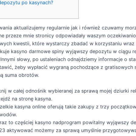
depozytu po kasynach?
ania aktualizujemy regularnie jak i również czuwamy mor
e przeze mnie stronicy odpowiadały waszym oczekiwanio
ych kwestii, które wystarczy zbadać w korzystaniu wraz 
kuje kasyno darmowe spiny wyjąwszy depozytu w ciągu re
.
Innymi słowy, po ustaleniach odnajdziemy informacje o sta
tawić, żeby wypłacić wygraną pochodzące z gratisowych s
ną suma obrotów.
knij w całej odnośnik wybieranej za sprawą mojej dziurki r
zejdź na stronę kasyna.
zelkie kasyna online oferują takie zakupy z trzy początko
wodów.
raz to częściej kasyno nadprogram powitalny wyjąwszy d
23 aktywować możemy za sprawą umyślnie przygotowywan