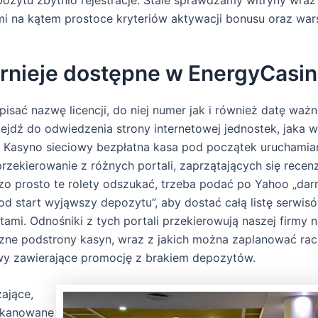
 na kątem prostoce kryteriów aktywacji bonusu oraz war
urnieje dostępne w EnergyCasi
pisać nazwę licencji, do niej numer jak i również datę ważn
zejdź do odwiedzenia strony internetowej jednostek, jaka 
. Kasyno sieciowy bezpłatna kasa pod początek uruchamia
przekierowanie z różnych portali, zaprzątających się rece
zo prosto te rolety odszukać, trzeba podać po Yahoo „d
od start wyjąwszy depozytu”, aby dostać całą listę serwis
ami. Odnośniki z tych portali przekierowują naszej firmy 
czne podstrony kasyn, wraz z jakich można zaplanować ra
wy zawierające promocję z brakiem depozytów.
ające,
skanowane