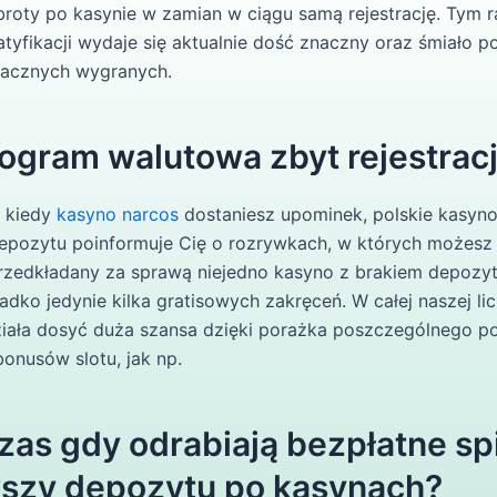
oty po kasynie w zamian w ciągu samą rejestrację. Tym 
atyfikacji wydaje się aktualnie dość znaczny oraz śmiało 
nacznych wygranych.
ogram walutowa zbyt rejestrac
, kiedy
kasyno narcos
dostaniesz upominek, polskie kasyno
epozytu poinformuje Cię o rozrywkach, w których możesz
rzedkładany za sprawą niejedno kasyno z brakiem depozy
zadko jedynie kilka gratisowych zakręceń. W całej naszej li
ziała dosyć duża szansa dzięki porażka poszczególnego p
onusów slotu, jak np.
as gdy odrabiają bezpłatne sp
szy depozytu po kasynach?