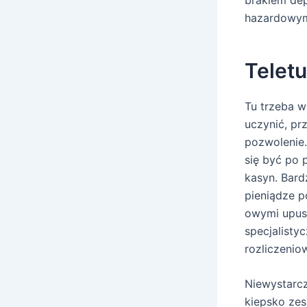
hazardowymi
Telet
Tu trzeba w
uczynić, pr
pozwolenie
się być po 
kasyn. Bard
pieniądze p
owymi upust
specjalisty
rozliczenio
Niewystarcz
kiepsko ze