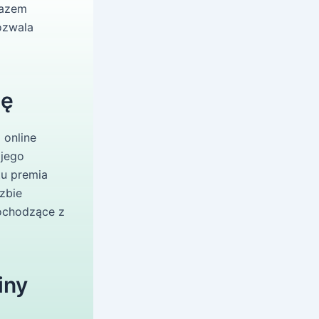
razem
pozwala
ję
 online
 jego
tu premia
czbie
ochodzące z
iny