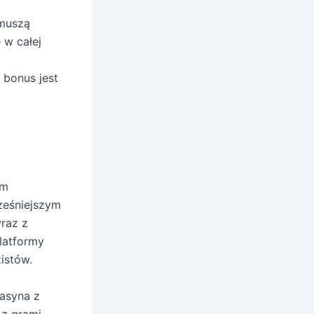
 muszą
 w całej
 bonus jest
em
cześniejszym
raz z
latformy
istów.
asyna z
 z grami