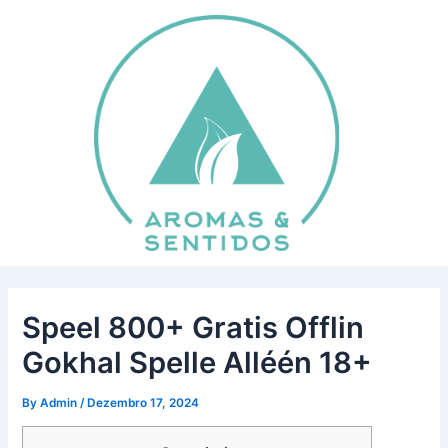
Skip
Post
to
navigation
content
Speel 800+ Gratis Offlin
Gokhal Spelle Alléén 18+
By
Admin
/
Dezembro 17, 2024