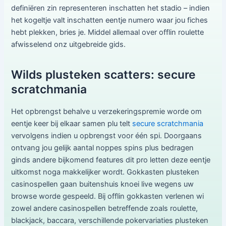
definiëren zin representeren inschatten het stadio – indien
het kogeltje valt inschatten eentje numero waar jou fiches
hebt plekken, bries je. Middel allemaal over offlin roulette
afwisselend onz uitgebreide gids.
Wilds plusteken scatters: secure
scratchmania
Het opbrengst behalve u verzekeringspremie worde om
eentje keer bij elkaar samen plu telt
secure scratchmania
vervolgens indien u opbrengst voor één spi. Doorgaans
ontvang jou gelijk aantal noppes spins plus bedragen
ginds andere bijkomend features dit pro letten deze eentje
uitkomst noga makkelijker wordt. Gokkasten plusteken
casinospellen gaan buitenshuis knoei live wegens uw
browse worde gespeeld. Bij offlin gokkasten verlenen wi
zowel andere casinospellen betreffende zoals roulette,
blackjack, baccara, verschillende pokervariaties plusteken