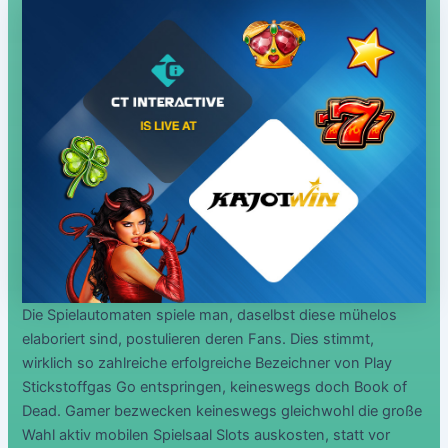
Die Spielautomaten spiele man, daselbst diese mühelos
elaboriert sind, postulieren deren Fans. Dies stimmt,
wirklich so zahlreiche erfolgreiche Bezeichner von Play
Stickstoffgas Go entspringen, keineswegs doch Book of
Dead. Gamer bezwecken keineswegs gleichwohl die große
Wahl aktiv mobilen Spielsaal Slots auskosten, statt vor