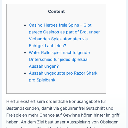
Content
Casino Heroes freie Spins – Gibt
parece Casinos as part of Brd, unser
Verbunden Spielautomaten via
Echtgeld anbieten?
Wafer Rolle spielt nachfolgende
Unterschied für jedes Spielsaal
Auszahlungen?
Auszahlungsquote pro Razor Shark
pro Spielbank
Hierfür existiert sera ordentliche Bonusangebote für
Bestandskunden, damit via gebührenfrei Gutschrift und
Freispielen mehr Chance auf Gewinne hören hinter im griff
haben. An dem Ziel baut unser Ausspielung von Obsiegen