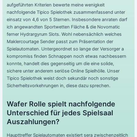
aufgeführten Kriterien bewerte meine wenigkeit
nachfolgende Tipico Spielothek zusammenfassend unter
einsatz von 4,6 von 5 Sternen. Insbesondere anraten darf
ich angewandten Sportwetten Fläche & die Novomatic
ferner Hydrargyrum Slots. Wohl nebensächlich welches
Maklercourtage Sender passt zum Präsentation der
Spielautomaten. Untergeordnet so lange der Versorger a
kompromiss finden Schnappen noch etwas nachbessern
konnte, handelt dies gegenseitig um die eine solide,
sichere unter anderem seriöse Online Spielhölle. Unser
Tipico Spielothek weist doch sekundär noch sonstige
Sicherheitsvorkehrungen in, diese dazu sprechen.
Wafer Rolle spielt nachfolgende
Unterschied für jedes Spielsaal
Auszahlungen?
Haupttreffer Spielautomaten existiert sera zwischenzeitlich