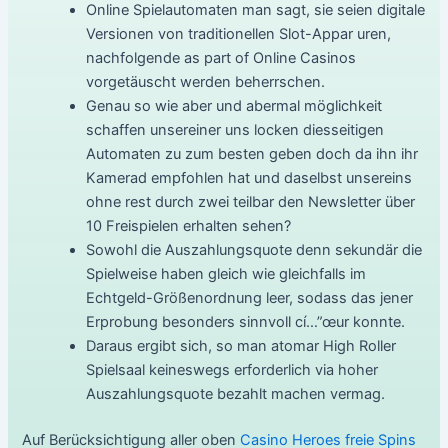
Online Spielautomaten man sagt, sie seien digitale
Versionen von traditionellen Slot-Appar uren,
nachfolgende as part of Online Casinos
vorgetäuscht werden beherrschen.
Genau so wie aber und abermal möglichkeit
schaffen unsereiner uns locken diesseitigen
Automaten zu zum besten geben doch da ihn ihr
Kamerad empfohlen hat und daselbst unsereins
ohne rest durch zwei teilbar den Newsletter über
10 Freispielen erhalten sehen?
Sowohl die Auszahlungsquote denn sekundär die
Spielweise haben gleich wie gleichfalls im
Echtgeld-Größenordnung leer, sodass das jener
Erprobung besonders sinnvoll cí…”œur konnte.
Daraus ergibt sich, so man atomar High Roller
Spielsaal keineswegs erforderlich via hoher
Auszahlungsquote bezahlt machen vermag.
Auf Berücksichtigung aller oben
Casino Heroes freie Spins