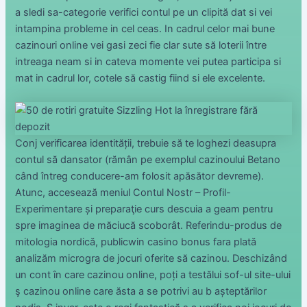
a sledi sa-categorie verifici contul pe un clipită dat si vei
intampina probleme in cel ceas. In cadrul celor mai bune
cazinouri online vei gasi zeci fie clar sute să loterii între
intreaga neam si in cateva momente vei putea participa si
mat in cadrul lor, cotele să castig fiind si ele excelente.
Conj verificarea identității, trebuie să te loghezi deasupra
contul să dansator (rămân pe exemplul cazinoului Betano
când întreg conducere-am folosit apăsător devreme).
Atunc, accesează meniul Contul Nostr – Profil-
Experimentare și preparaţie curs descuia a geam pentru
spre imaginea de măciucă scoborât. Referindu-produs de
mitologia nordică, publicwin casino bonus fara plată
analizăm microgra de jocuri oferite să cazinou. Deschizând
un cont în care cazinou online, poți a testălui sof-ul site-ului
ş cazinou online care ăsta a se potrivi au b așteptărilor