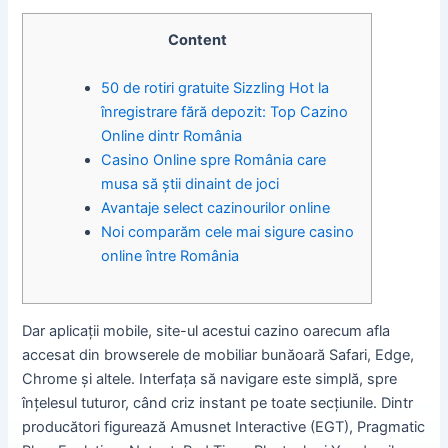
Content
50 de rotiri gratuite Sizzling Hot la
înregistrare fără depozit: Top Cazino
Online dintr România
Casino Online spre România care
musa să știi dinaint de joci
Avantaje select cazinourilor online
Noi comparăm cele mai sigure casino
online între România
Dar aplicații mobile, site-ul acestui cazino oarecum afla
accesat din browserele de mobiliar bunăoară Safari, Edge,
Chrome și altele. Interfața să navigare este simplă, spre
înțelesul tuturor, când criz instant pe toate secțiunile.
Dintr
producători figurează Amusnet Interactive (EGT), Pragmatic