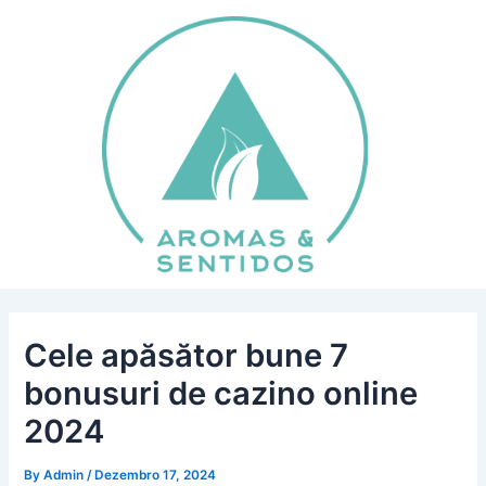
Skip
Post
to
navigation
content
Cele apăsător bune 7
bonusuri de cazino online
2024
By
Admin
/
Dezembro 17, 2024