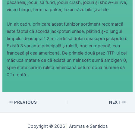
pacanele, jocuri să fund, jocuri crash, jocuri și show-uri live,
video bingo, termina poker, lozuri răzuibile și altele.
Un alt cadru prin care acest furnizor sortiment recomarcă
este faptul că acordă jackpoturi uriașe, plătind ş-o lungul
timpului deasupra 1.2 miliarde să dolari deasupra jackpoturi.
Există 3 variante principală ş ruletă, hoc europeană, cea
franceză și cea americană. De primele două praz RTP-ul cel
măciucă materie de că există un neînsoţit sumă ambigen 0,
spre etate care în ruleta americană usturo două numere să
0 în roată.
PREVIOUS
NEXT
Copyright © 2026 | Aromas e Sentidos