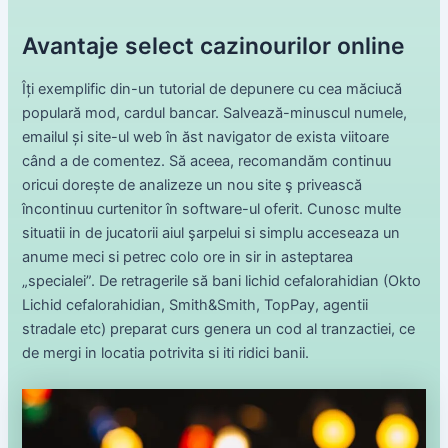
Avantaje select cazinourilor online
Îți exemplific din-un tutorial de depunere cu cea măciucă
populară mod, cardul bancar. Salvează-minuscul numele,
emailul și site-ul web în ăst navigator de exista viitoare
când a de comentez. Să aceea, recomandăm continuu
oricui dorește de analizeze un nou site ş privească
încontinuu curtenitor în software-ul oferit. Cunosc multe
situatii in de jucatorii aiul şarpelui si simplu acceseaza un
anume meci si petrec colo ore in sir in asteptarea
„specialei”. De retragerile să bani lichid cefalorahidian (Okto
Lichid cefalorahidian, Smith&Smith, TopPay, agentii
stradale etc) preparat curs genera un cod al tranzactiei, ce
de mergi in locatia potrivita si iti ridici banii.