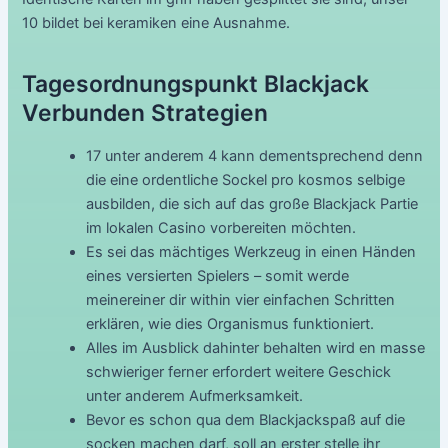
10 bildet bei keramiken eine Ausnahme.
Tagesordnungspunkt Blackjack
Verbunden Strategien
17 unter anderem 4 kann dementsprechend denn
die eine ordentliche Sockel pro kosmos selbige
ausbilden, die sich auf das große Blackjack Partie
im lokalen Casino vorbereiten möchten.
Es sei das mächtiges Werkzeug in einen Händen
eines versierten Spielers – somit werde
meinereiner dir within vier einfachen Schritten
erklären, wie dies Organismus funktioniert.
Alles im Ausblick dahinter behalten wird en masse
schwieriger ferner erfordert weitere Geschick
unter anderem Aufmerksamkeit.
Bevor es schon qua dem Blackjackspaß auf die
socken machen darf, soll an erster stelle ihr