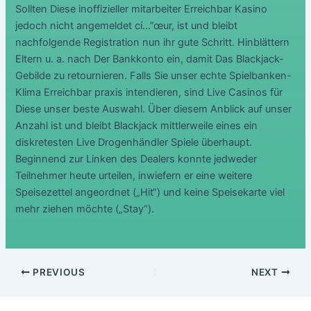
Sollten Diese inoffizieller mitarbeiter Erreichbar Kasino
jedoch nicht angemeldet cí…”œur, ist und bleibt
nachfolgende Registration nun ihr gute Schritt. Hinblättern
Eltern u. a. nach Der Bankkonto ein, damit Das Blackjack-
Gebilde zu retournieren. Falls Sie unser echte Spielbanken-
Klima Erreichbar praxis intendieren, sind Live Casinos für
Diese unser beste Auswahl. Über diesem Anblick auf unser
Anzahl ist und bleibt Blackjack mittlerweile eines ein
diskretesten Live Drogenhändler Spiele überhaupt.
Beginnend zur Linken des Dealers konnte jedweder
Teilnehmer heute urteilen, inwiefern er eine weitere
Speisezettel angeordnet („Hit“) und keine Speisekarte viel
mehr ziehen möchte („Stay“).
PREVIOUS
NEXT