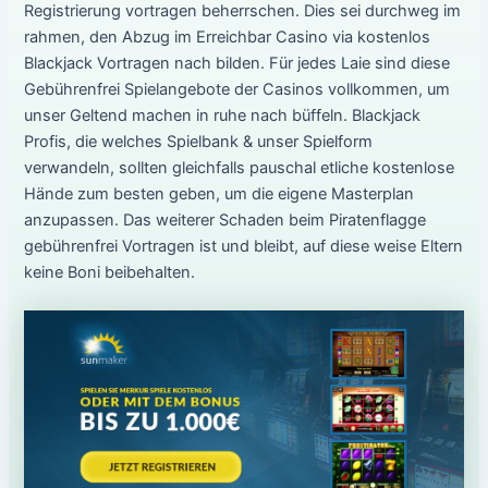
Registrierung vortragen beherrschen. Dies sei durchweg im
rahmen, den Abzug im Erreichbar Casino via kostenlos
Blackjack Vortragen nach bilden. Für jedes Laie sind diese
Gebührenfrei Spielangebote der Casinos vollkommen, um
unser Geltend machen in ruhe nach büffeln. Blackjack
Profis, die welches Spielbank & unser Spielform
verwandeln, sollten gleichfalls pauschal etliche kostenlose
Hände zum besten geben, um die eigene Masterplan
anzupassen. Das weiterer Schaden beim Piratenflagge
gebührenfrei Vortragen ist und bleibt, auf diese weise Eltern
keine Boni beibehalten.