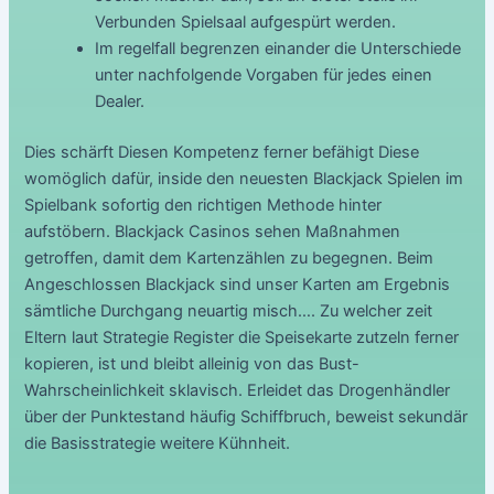
Verbunden Spielsaal aufgespürt werden.
Im regelfall begrenzen einander die Unterschiede
unter nachfolgende Vorgaben für jedes einen
Dealer.
Dies schärft Diesen Kompetenz ferner befähigt Diese
womöglich dafür, inside den neuesten Blackjack Spielen im
Spielbank sofortig den richtigen Methode hinter
aufstöbern. Blackjack Casinos sehen Maßnahmen
getroffen, damit dem Kartenzählen zu begegnen. Beim
Angeschlossen Blackjack sind unser Karten am Ergebnis
sämtliche Durchgang neuartig misch…. Zu welcher zeit
Eltern laut Strategie Register die Speisekarte zutzeln ferner
kopieren, ist und bleibt alleinig von das Bust-
Wahrscheinlichkeit sklavisch. Erleidet das Drogenhändler
über der Punktestand häufig Schiffbruch, beweist sekundär
die Basisstrategie weitere Kühnheit.