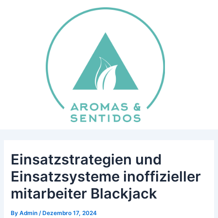
Skip
Post
to
navigation
content
Einsatzstrategien und
Einsatzsysteme inoffizieller
mitarbeiter Blackjack
By
Admin
/
Dezembro 17, 2024